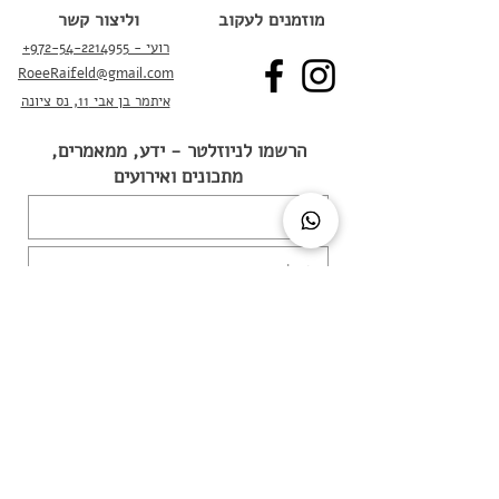
מוזמנים לעקוב
וליצור קשר
+רועי - 972-54-2214955
RoeeRaifeld@gmail.com
איתמר בן אבי 11, נס ציונה
הרשמו לניוזלטר - ידע, ממאמרים,
מתכונים ואירועים
מאשר/ת קבלת מיילים
הרשמה