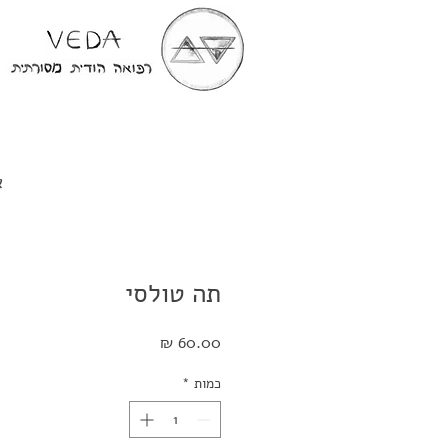
א
תה טולסי
מחיר
כמות
*