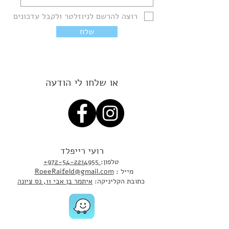
רוצה להרשם לניוזלטר ולקבל עדכונים
שלח
או שלחו לי הודעה
רועי רייפלד
:טלפון
+972-54-2214955
מייל :
RoeeRaifeld@gmail.com
כתובת הקליניקה:
איתמר בן אבי 11, נס ציונה