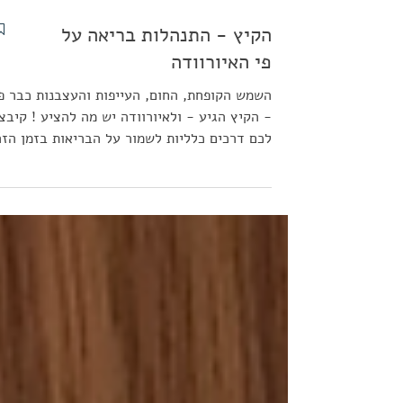
הקיץ - התנהלות בריאה על
פי האיורוודה
השמש הקופחת, החום, העייפות והעצבנות כבר פ
- הקיץ הגיע - ולאיורוודה יש מה להציע ! קיבצ
לכם דרכים כלליות לשמור על הבריאות בזמן הזה
אבל קודם כל בואו נבין מה מתרחש דרך עיני
האיורוודה. על פי האיורוודה בקיץ השמש מייבש
את הלחות (הקאפה) בטבע ובגוף. הקאפה
שאחראית על המבנה , החוזק והחוסן שלנו נשחק
לאט לאט במהלך העונה ומפנה מקום להתגברות
הואטה המאופיינת ביובש וגם של הפיטה
המאופיינת בחום. ולכן על מנת לשמור על עצמנו
רצוי שננוח יותר, נעבוד פחות קשה, נעביר את