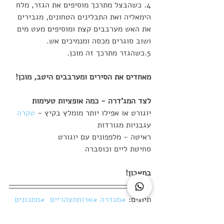
4. כשהבצל מתרכך מוסיפים את הגזר, מלח 
הימאליה ואת התבלינים הטחונים, מגבירים 
את האש מערבבים קצת ומוסיפים מעט מים 
ושוב סוגרים מכסה ומנמיכים אש.
5.כשהגזר מתרכך זה מוכן. 
מאחדים את הסירים ומערבבים היטב, מוכן!
לצד המג'דרה - כמה אופציות טעימות
יוגורט או אפילו יותר מומלץ בקיץ - 
טקרה
עגבניות מגורדות
ראיטה - מלפפונים עם יוגורט
סחיטת ליים וכוסברה
בתאבון!
תיוגים: 
#מגדרה
#ארוחתצהריים
#מתכונים
#קיץ