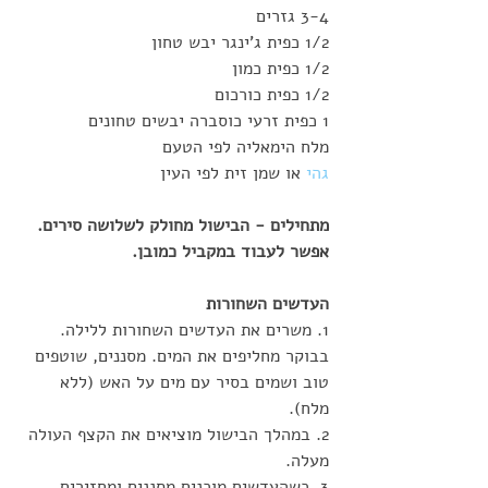
3-4 גזרים
1/2 כפית ג'ינגר יבש טחון
1/2 כפית כמון
1/2 כפית כורכום
1 כפית זרעי כוסברה יבשים טחונים
מלח הימאליה לפי הטעם
גהי
 או שמן זית לפי העין
מתחילים - הבישול מחולק לשלושה סירים.
אפשר לעבוד במקביל כמובן.
העדשים השחורות
1. משרים את העדשים השחורות ללילה. 
בבוקר מחליפים את המים. מסננים, שוטפים 
טוב ושמים בסיר עם מים על האש (ללא 
מלח).
2. במהלך הבישול מוציאים את הקצף העולה 
מעלה.
3. כשהעדשים מוכנים מסננים ומחזירים 