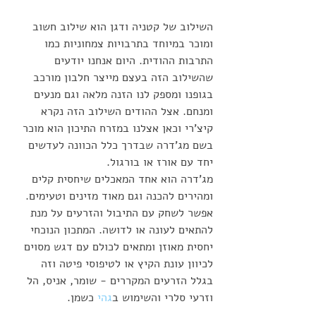
השילוב של קטניה ודגן הוא שילוב חשוב 
ומוכר במיוחד בתרבויות צמחוניות כמו 
התרבות ההודית. היום אנחנו יודעים 
שהשילוב הזה בעצם מייצר חלבון מורכב 
בגופנו ומספק לנו הזנה מלאה וגם מנעים 
ומנחם. אצל ההודים השילוב הזה נקרא 
קיצ'רי וכאן אצלנו במזרח התיכון הוא מוכר 
בשם מג'דרה שבדרך כלל הכוונה לעדשים 
יחד עם אורז או בורגול.
מג'דרה הוא אחד המאכלים שיחסית קלים 
ומהירים להכנה וגם מאוד מזינים וטעימים. 
אפשר לשחק עם התיבול והזרעים על מנת 
להתאים לעונה או לדושה. המתכון הנוכחי 
יחסית מאוזן ומתאים לכולם עם דגש מסוים 
לכיוון עונת הקיץ או לטיפוסי פיטה וזה 
בגלל הזרעים המקררים - שומר, אניס, הל 
וזרעי סלרי והשימוש ב
גהי
 כשמן. 