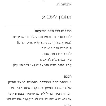
איכויותיה.
מתכון לשבוע
רכיבים לפי סדר הופעתם
1/2 כוס יוגורט איכותי של פרה או עזים 
(בארץ בדרך כלל עדיף יוגורט עזים)
2 כוסות מים פושרים
1/2 כפית כמון טחון
1/2 כפית ג'ינג'ר יבש
1/4 כפית מלח הימאליה (או לפי הטעם)
הכנה
1. שמים הכל בבלנדר וטוחנים במצב החזק 
של הבלנדר במשך כ-דקה. אמור להיווצר 
הפרדה בין הנוזל לשומן שיהיה בצורת קצף 
או גושים שומניים. יש לטחון עוד אם זה לא 
קרה.