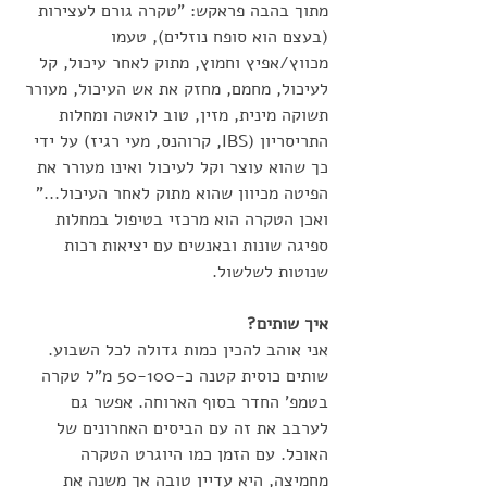
מתוך בהבה פראקש: "טקרה גורם לעצירות 
(בעצם הוא סופח נוזלים), טעמו 
מכווץ/אפיץ וחמוץ, מתוק לאחר עיכול, קל 
לעיכול, מחמם, מחזק את אש העיכול, מעורר 
תשוקה מינית, מזין, טוב לואטה ומחלות 
התריסריון (IBS, קרוהנס, מעי רגיז) על ידי 
כך שהוא עוצר וקל לעיכול ואינו מעורר את 
הפיטה מכיוון שהוא מתוק לאחר העיכול..."
ואכן הטקרה הוא מרכזי בטיפול במחלות 
ספיגה שונות ובאנשים עם יציאות רכות 
שנוטות לשלשול. 
איך שותים?
אני אוהב להכין כמות גדולה לכל השבוע. 
שותים כוסית קטנה כ-50-100 מ"ל טקרה 
בטמפ' החדר בסוף הארוחה. אפשר גם 
לערבב את זה עם הביסים האחרונים של 
האוכל. עם הזמן כמו היוגרט הטקרה 
מחמיצה, היא עדיין טובה אך משנה את 